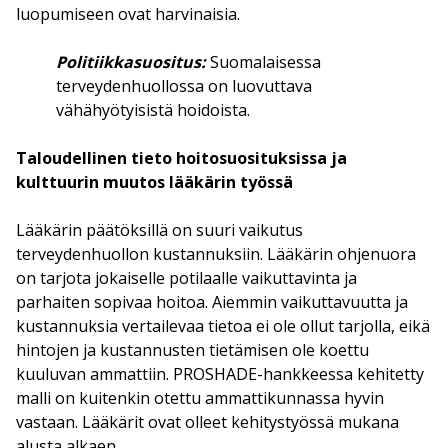
luopumiseen ovat harvinaisia.
Politiikkasuositus:
Suomalaisessa
terveydenhuollossa on luovuttava
vähähyötyisistä hoidoista.
Taloudellinen tieto hoitosuosituksissa ja
kulttuurin muutos lääkärin työssä
Lääkärin päätöksillä on suuri vaikutus
terveydenhuollon kustannuksiin. Lääkärin ohjenuora
on tarjota jokaiselle potilaalle vaikuttavinta ja
parhaiten sopivaa hoitoa. Aiemmin vaikuttavuutta ja
kustannuksia vertailevaa tietoa ei ole ollut tarjolla, eikä
hintojen ja kustannusten tietämisen ole koettu
kuuluvan ammattiin. PROSHADE-hankkeessa kehitetty
malli on kuitenkin otettu ammattikunnassa hyvin
vastaan. Lääkärit ovat olleet kehitystyössä mukana
alusta alkaen.