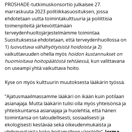
PROSHADE-tutkimuskonsortio julkaisee 27.
marraskuuta 2023 politiikkasuosituksen, jossa
ehdotetaan uutta toimintakulttuuria ja poliittisia
toimenpiteitä järkevöittämään
terveydenhuoltojärjestelmämme toimintaa.
Suosituksessa ehdotetaan, että terveydenhuollossa on
1)
luovuttava vähähyötyisistä hoidoista
ja 2)
vaikuttavuuden ohella myös
hoidon kustannukset on
huomioitava hoitopäätöstä tehtäessä,
kun valittavana
on useampi yhtä vaikuttava hoito.
Kyse on myös kulttuurin muutoksesta lääkärin työssä.
”Ajatusmaailmassamme lääkäri on ikään kuin potilaan
asianajaja. Mutta lääkärin tulisi olla myös yhteisönsä ja
yhteiskuntansa asianajaja ja huolehtia, että hänen
toimintansa on taloudellisesti, sosiaalisesti ja
ekologisesti kestävää sekä oikeudenmukaista ja
yhdenvertaista koko hoitamalleen väestölle”,
Jorma