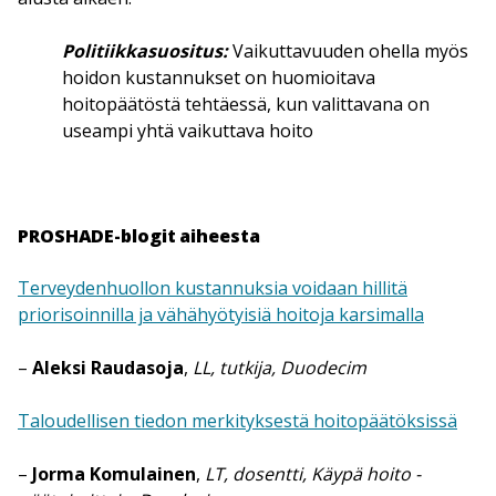
Politiikkasuositus:
Vaikuttavuuden ohella myös
hoidon kustannukset on huomioitava
hoitopäätöstä tehtäessä, kun valittavana on
useampi yhtä vaikuttava hoito
PROSHADE-blogit aiheesta
Terveydenhuollon kustannuksia voidaan hillitä
priorisoinnilla ja vähähyötyisiä hoitoja karsimalla
–
Aleksi Raudasoja
,
LL, tutkija, Duodecim
Taloudellisen tiedon merkityksestä hoitopäätöksissä
–
Jorma Komulainen
,
LT, dosentti, Käypä hoito -