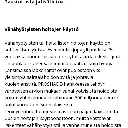
Taustoitusta ja lisätietoa:
Vähähyötyisten hoitojen käyttö
Vähähyötyisten tai haitallisten hoitojen käyttö on
suhteellisen yleistä. Esimerkiksi jopa yli puolella 75-
vuotiaista suomalaisista on käytössään lääkkeitä, joista
on potilaalle yleensä enemmän haittaa kuin hyötyä.
Länsimaissa lääkehaitat ovat puolestaan yksi
yleisimpiä sairaalahoidon syitä ja johtavia
kuolemansyitä. PROSHADE-hankkeessa tehdyn
varovaisen arvion mukaan vähähyötyisistä hoidoista
koituu yhteiskunnalle vähintään 300 miljoonan euron
kulut vuosittain. Suomalaisessa
terveydenhuoltojärjestelmässä on paljon käytänteitä
uusien hoitojen käyttöönottoon, mutta vastaavat
rakenteet vähähyötyisistä ja vanhentuneista hoidoista