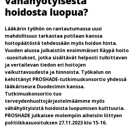
vähähyötyisestä
hoidosta luopua?
Lääkärin työhön on rantautumassa uusi
mahdollisuus tarkastaa potilaan kanssa
hoitopäätöstä tehdessään myös hoidon hinta.
Vuoden alussa julkaistiin ensimmäiset Käypä hoito
-suositukset, jotka sisältävät helposti tulkittavan
ja vertailevan tiedon eri hoitojen
vaikuttavuudesta ja hinnoista. Työkalun on
kehittänyt PROSHADE-tutkimuskonsortio yhdessä
lääkäriseura Duodecimin kanssa.
Tutkimuskonsortio tuo
terveydenhuoltojärjestelmäämme myös
vähähyötyisistä hoidoista luopumisen kulttuuria.
PROSHADE julkaisee molempiin aiheisiin liittyen
politiikkasuosituksen 27.11.2023 klo 15-16.