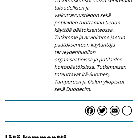
Tutkimuskonsortiossa kehitetään
taloudellisen ja
vaikuttavuustiedon sekä
potilaiden tuottaman tiedon
käyttöä päätöksenteossa.
Tutkimme ja arvioimme jaetun
päätöksenteon käytäntöjä
terveydenhuollon
organisaatioissa ja potilaiden
hoitopäätöksissä. Tutkimuksen
toteuttavat Itä-Suomen,
Tampereen ja Oulun yliopistot
sekä Duodecim.
Faceboo
Twitte
Ema
S
Jätä kommentti