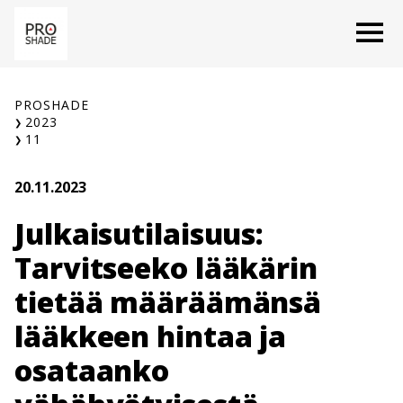
Siirry
O
sisältöön
PROSHADE
2023
11
20.11.2023
Julkaisutilaisuus:
Tarvitseeko lääkärin
tietää määräämänsä
lääkkeen hintaa ja
osataanko