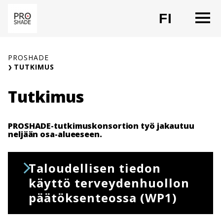
Siirry
O
FI
sisältöön
CHANG
PROSHADE
TUTKIMUS
Tutkimus
PROSHADE-tutkimuskonsortion työ jakautuu
neljään osa-alueeseen.
Taloudellisen tiedon
käyttö terveydenhuollon
päätöksenteossa (WP1)