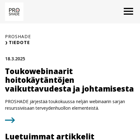
Siirry
O
sisältöön
PROSHADE
TIEDOTE
18.3.2025
Toukowebinaarit
hoitokäytäntöjen
vaikuttavudesta ja johtamisesta
PROSHADE järjestää toukokuussa neljän webinaarin sarjan
resurssiviisaan terveydenhuollon elementeistä.
Luetuimmat artikkelit