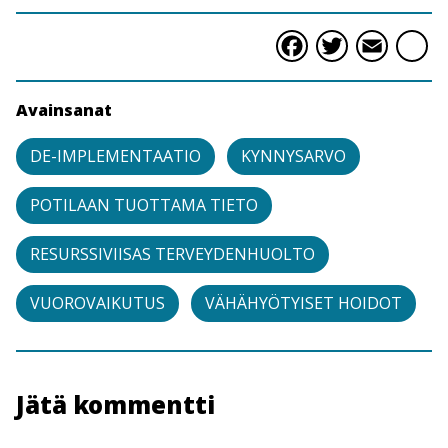
Faceboo
Twitte
Ema
S
Avainsanat
DE-IMPLEMENTAATIO
KYNNYSARVO
POTILAAN TUOTTAMA TIETO
RESURSSIVIISAS TERVEYDENHUOLTO
VUOROVAIKUTUS
VÄHÄHYÖTYISET HOIDOT
Jätä kommentti