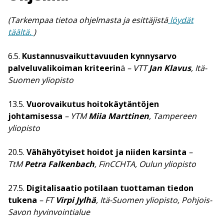
(Tarkempaa tietoa ohjelmasta ja esittäjistä
löydät
täältä
.
)
6.5.
Kustannusvaikuttavuuden kynnysarvo
palveluvalikoiman kriteerin
ä
– VTT
Jan Klavus
, Itä-
Suomen yliopisto
13.5.
Vuorovaikutus hoitokäytäntöjen
johtamisessa
– YTM
Miia Marttinen
, Tampereen
yliopisto
20.5.
Vähähyötyiset hoidot ja niiden karsinta
–
TtM
Petra Falkenbach
, FinCCHTA, Oulun yliopisto
27.5.
Digitalisaatio potilaan tuottaman tiedon
tukena
– FT
Virpi Jylhä
, Itä-Suomen yliopisto, Pohjois-
Savon hyvinvointialue