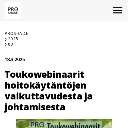
Siirry
O
sisältöön
PROSHADE
2025
03
18.3.2025
Toukowebinaarit
hoitokäytäntöjen
vaikuttavudesta ja
johtamisesta