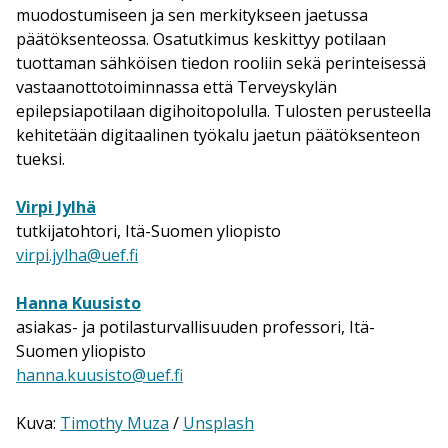
muodostumiseen ja sen merkitykseen jaetussa
päätöksenteossa. Osatutkimus keskittyy potilaan
tuottaman sähköisen tiedon rooliin sekä perinteisessä
vastaanottotoiminnassa että Terveyskylän
epilepsiapotilaan digihoitopolulla. Tulosten perusteella
kehitetään digitaalinen työkalu jaetun päätöksenteon
tueksi.
Virpi Jylhä
tutkijatohtori, Itä-Suomen yliopisto
virpi.jylha@uef.fi
Hanna Kuusisto
asiakas- ja potilasturvallisuuden professori, Itä-
Suomen yliopisto
hanna.kuusisto@uef.fi
Kuva:
Timothy Muza
/
Unsplash