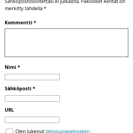
Sähköpostiosoitettasi ei julkaista. Pakolliset kentät on
merkitty tähdellä *
Kommentti *
Nimi *
Sähköposti *
URL
Olen lukenut
tietosuojaselosteen.