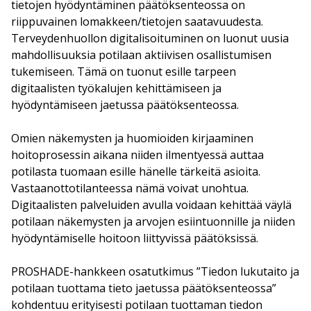
tietojen hyödyntäminen päätöksenteossa on
riippuvainen lomakkeen/tietojen saatavuudesta.
Terveydenhuollon digitalisoituminen on luonut uusia
mahdollisuuksia potilaan aktiivisen osallistumisen
tukemiseen. Tämä on tuonut esille tarpeen
digitaalisten työkalujen kehittämiseen ja
hyödyntämiseen jaetussa päätöksenteossa.
Omien näkemysten ja huomioiden kirjaaminen
hoitoprosessin aikana niiden ilmentyessä auttaa
potilasta tuomaan esille hänelle tärkeitä asioita.
Vastaanottotilanteessa nämä voivat unohtua.
Digitaalisten palveluiden avulla voidaan kehittää väylä
potilaan näkemysten ja arvojen esiintuonnille ja niiden
hyödyntämiselle hoitoon liittyvissä päätöksissä.
PROSHADE-hankkeen osatutkimus ”Tiedon lukutaito ja
potilaan tuottama tieto jaetussa päätöksenteossa”
kohdentuu erityisesti potilaan tuottaman tiedon