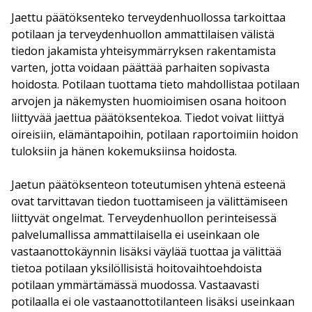
Jaettu päätöksenteko terveydenhuollossa tarkoittaa
potilaan ja terveydenhuollon ammattilaisen välistä
tiedon jakamista yhteisymmärryksen rakentamista
varten, jotta voidaan päättää parhaiten sopivasta
hoidosta. Potilaan tuottama tieto mahdollistaa potilaan
arvojen ja näkemysten huomioimisen osana hoitoon
liittyvää jaettua päätöksentekoa. Tiedot voivat liittyä
oireisiin, elämäntapoihin, potilaan raportoimiin hoidon
tuloksiin ja hänen kokemuksiinsa hoidosta.
Jaetun päätöksenteon toteutumisen yhtenä esteenä
ovat tarvittavan tiedon tuottamiseen ja välittämiseen
liittyvät ongelmat. Terveydenhuollon perinteisessä
palvelumallissa ammattilaisella ei useinkaan ole
vastaanottokäynnin lisäksi väylää tuottaa ja välittää
tietoa potilaan yksilöllisistä hoitovaihtoehdoista
potilaan ymmärtämässä muodossa. Vastaavasti
potilaalla ei ole vastaanottotilanteen lisäksi useinkaan