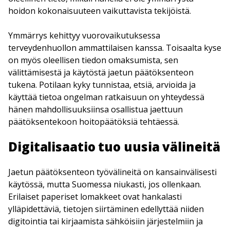
hoidon kokonaisuuteen vaikuttavista tekijöistä.
Ymmärrys kehittyy vuorovaikutuksessa
terveydenhuollon ammattilaisen kanssa. Toisaalta kyse
on myös oleellisen tiedon omaksumista, sen
välittämisestä ja käytöstä jaetun päätöksenteon
tukena. Potilaan kyky tunnistaa, etsiä, arvioida ja
käyttää tietoa ongelman ratkaisuun on yhteydessä
hänen mahdollisuuksiinsa osallistua jaettuun
päätöksentekoon hoitopäätöksiä tehtäessä.
Digitalisaatio tuo uusia välineitä
Jaetun päätöksenteon työvälineitä on kansainvälisesti
käytössä, mutta Suomessa niukasti, jos ollenkaan.
Erilaiset paperiset lomakkeet ovat hankalasti
ylläpidettäviä, tietojen siirtäminen edellyttää niiden
digitointia tai kirjaamista sähköisiin järjestelmiin ja