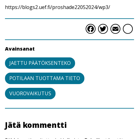
https://blogs2.uef.fi/proshade22052024/wp3/
Faceboo
Twitte
Ema
S
Avainsanat
JAETTU PÄÄTÖKSENTEKO
POTILAAN TUOTTAMA TIETO
VUOROVAIKUTUS
Jätä kommentti