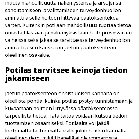
muuta mahdollisuutta näkemystensä ja arvojensa
sanoittamiseen ja välittämiseen terveydenhuollon
ammattilaiselle hoitoon liittyvää päätöksentekoa
varten. Kuitenkin potilaan mahdollisuus tuottaa tietoa
omasta tilastaan ja näkemyksistään hoitoprosessin eri
vaiheissa sekä jakaa se tarvittaessa terveydenhuollon
ammattilaisen kanssa on jaetun päätöksenteon
oleellinen osa-alue.
Potilas tarvitsee keinoja tiedon
jakamiseen
Jaetun päätöksenteon onnistumisen kannalta on
oleellista pohtia, kuinka potilas pystyy tunnistamaan ja
kuvaamaan hoitoon liittyvässä päätöksenteossa
tarpeellista tietoa. Tätä taitoa voidaan kutsua tiedon
tuottamisen osaamiseksi. Potilaalta voi jäädä
kertomatta tai tuomatta esille jokin hoidon kannalta
oleellinen tieto, mikäli hänellä ei ole ymmärrystä